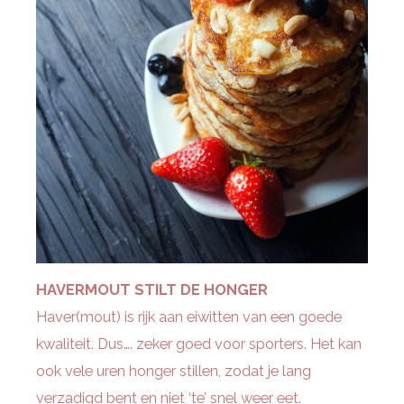
HAVERMOUT STILT DE HONGER
Haver(mout) is rijk aan eiwitten van een goede
kwaliteit. Dus…. zeker goed voor sporters. Het kan
ook vele uren honger stillen, zodat je lang
verzadigd bent en niet ‘te’ snel weer eet.