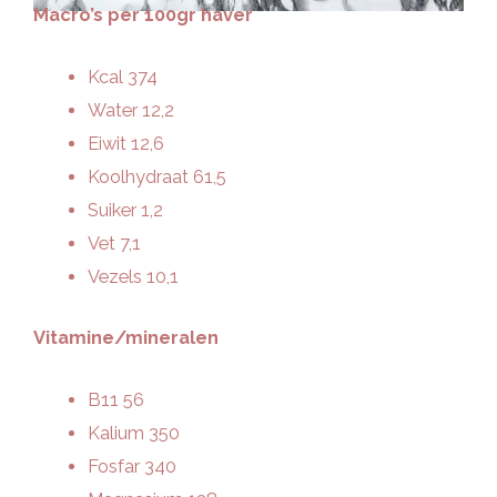
Macro’s per 100gr haver
Kcal 374
Water 12,2
Eiwit 12,6
Koolhydraat 61,5
Suiker 1,2
Vet 7,1
Vezels 10,1
Vitamine/mineralen
B11 56
Kalium 350
Fosfar 340