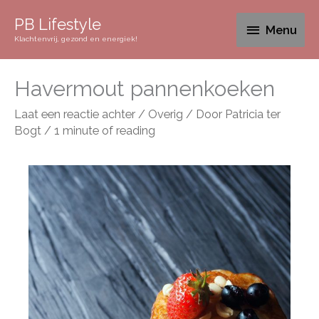
PB Lifestyle
Menu
Klachtenvrij, gezond en energiek!
Havermout pannenkoeken
Laat een reactie achter
/
Overig
/ Door
Patricia ter
Bogt
/
1 minute of reading